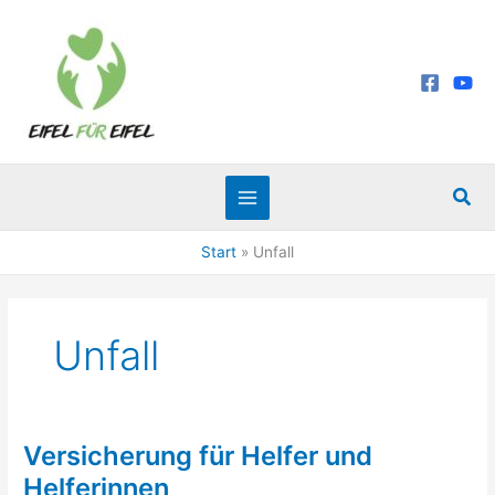
Zum
Inhalt
springen
Suc
Start
Unfall
Unfall
Versicherung für Helfer und
Versicherung
für
Helferinnen