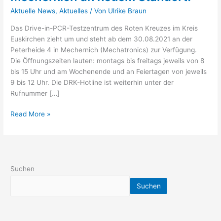
PCR-
Aktuelle News
,
Aktuelles
/ Von
Ulrike Braun
Testzentrum
Mechernich
Das Drive-in-PCR-Testzentrum des Roten Kreuzes im Kreis
an
Euskirchen zieht um und steht ab dem 30.08.2021 an der
neuem
Peterheide 4 in Mechernich (Mechatronics) zur Verfügung.
Standort!
Die Öffnungszeiten lauten: montags bis freitags jeweils von 8
bis 15 Uhr und am Wochenende und an Feiertagen von jeweils
9 bis 12 Uhr. Die DRK-Hotline ist weiterhin unter der
Rufnummer […]
Read More »
Suchen
Suchen