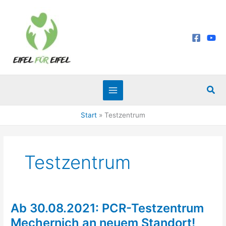
Zum
Inhalt
springen
Suc
Start
Testzentrum
Testzentrum
Ab 30.08.2021: PCR-Testzentrum
Ab
30.08.2021:
Mechernich an neuem Standort!